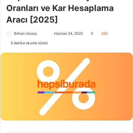
Oranları ve Kar Hesaplama
Aracı [2025]
Birkan Ulusoy
F
B
Haziran 24, 2025
0
383
o
i
5 dakika okuma süresi
l
r
l
e
o
-
w
p
o
o
n
s
X
t
a
g
ö
n
d