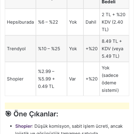
Bedeli
2 TL + %20
Hepsiburada
%6 – %22
Yok
Dahil
KDV (2.40
TL)
8.49 TL +
Trendyol
%10 – %25
Yok
+%20
KDV (veya
5.49 TL)
Yok
%2.99 –
(sadece
Shopier
%5.99 +
Var
+%20
ödeme
0.49 TL
sistemi)
🎯 Öne Çıkanlar:
Shopier
: Düşük komisyon, sabit işlem ücreti, ancak
lojistik ve görünürlük tamamen satıcıda.