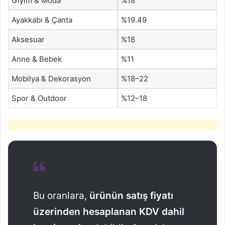
Giyim & Moda
%18
Ayakkabı & Çanta
%19.49
Aksesuar
%18
Anne & Bebek
%11
Mobilya & Dekorasyon
%18–22
Spor & Outdoor
%12–18
Bu oranlara,
ürünün satış fiyatı
üzerinden hesaplanan KDV dahil