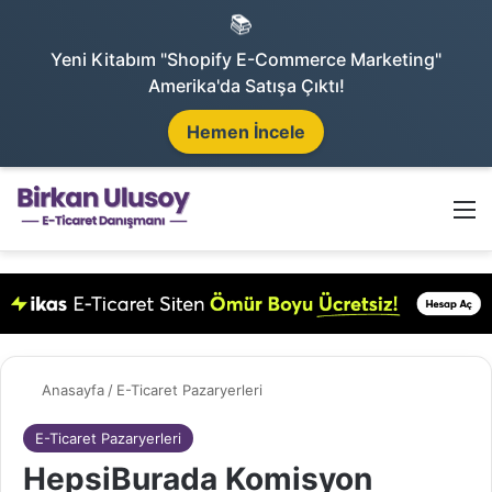
📚
Yeni Kitabım "Shopify E-Commerce Marketing"
Amerika'da Satışa Çıktı!
Hemen İncele
Arama 
M
Anasayfa
/
E-Ticaret Pazaryerleri
E-Ticaret Pazaryerleri
HepsiBurada Komisyon