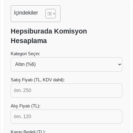
e
r
İçindekiler
m
e
k
Hepsiburada Komisyon
Hesaplama
Kategori Seçin:
Satış Fiyatı (TL, KDV dahil):
Alış Fiyatı (TL):
Kargo Bedeli (TL):