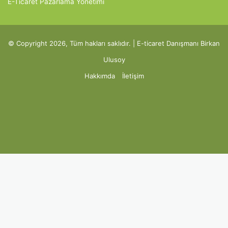
E-Ticaret Pazarlama Yönetimi
© Copyright 2026, Tüm hakları saklıdır. |
E-ticaret Danışmanı
Birkan
Ulusoy
Hakkımda
İletişim
Facebook
X
Pinterest
LinkedIn
YouTube
Reddit
Vimeo
Beha
Instagram
Medium
Telegram
TikTok
WhatsApp
Dailymotion
Goodrea