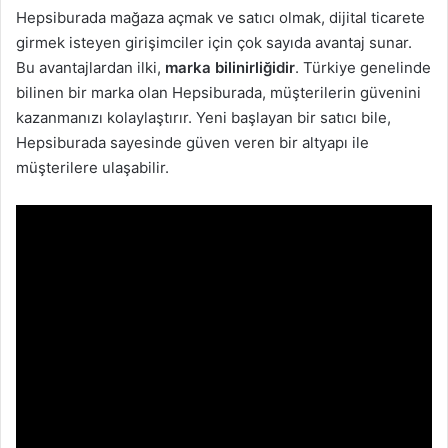
Hepsiburada mağaza açmak ve satıcı olmak, dijital ticarete
girmek isteyen girişimciler için çok sayıda avantaj sunar.
Bu avantajlardan ilki,
marka bilinirliğidir
. Türkiye genelinde
bilinen bir marka olan Hepsiburada, müşterilerin güvenini
kazanmanızı kolaylaştırır. Yeni başlayan bir satıcı bile,
Hepsiburada sayesinde güven veren bir altyapı ile
müşterilere ulaşabilir.