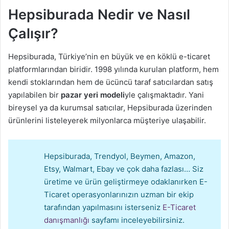
m
Hepsiburada Nedir ve Nasıl
e
Çalışır?
k
Hepsiburada, Türkiye’nin en büyük ve en köklü e-ticaret
platformlarından biridir. 1998 yılında kurulan platform, hem
kendi stoklarından hem de ücüncü taraf satıcılardan satış
yapılabilen bir
pazar yeri modeli
yle çalışmaktadır. Yani
bireysel ya da kurumsal satıcılar, Hepsiburada üzerinden
ürünlerini listeleyerek milyonlarca müşteriye ulaşabilir.
Hepsiburada, Trendyol, Beymen, Amazon,
Etsy, Walmart, Ebay ve çok daha fazlası… Siz
üretime ve ürün geliştirmeye odaklanırken E-
Ticaret operasyonlarınızın uzman bir ekip
tarafından yapılmasını isterseniz
E-Ticaret
danışmanlığı
sayfamı inceleyebilirsiniz.