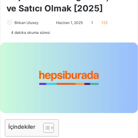
ve Satıcı Olmak [2025]
Birkan Ulusoy
F
B
Haziran 1, 2025
1
125
o
i
4 dakika okuma süresi
l
r
l
e
o
-
w
p
o
o
n
s
X
t
a
g
ö
n
d
İçindekiler
e
r