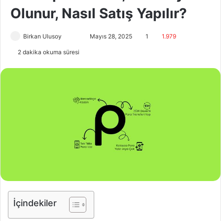
Olunur, Nasıl Satış Yapılır?
Birkan Ulusoy
F
B
Mayıs 28, 2025
1
1.979
o
i
2 dakika okuma süresi
l
r
l
e
o
-
w
p
o
o
n
s
X
t
a
g
ö
n
d
İçindekiler
e
r