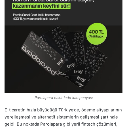
Parolapara nakit iade kampanyası
E-ticaretin hızla büyüdüğü Türkiye’de, ödeme altyapılarının
yerelleşmesi ve alternatif sistemlerin gelişmesi şart hale
geldi. Bu noktada Parolapara gibi yerli fintech çözümleri,