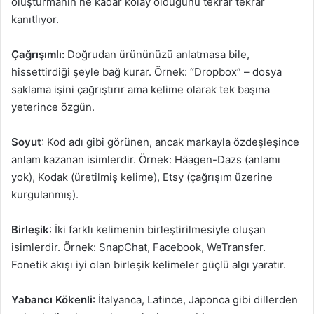
oluşturmanın ne kadar kolay olduğunu tekrar tekrar
kanıtlıyor.
Çağrışımlı:
Doğrudan ürününüzü anlatmasa bile,
hissettirdiği şeyle bağ kurar. Örnek: “Dropbox” – dosya
saklama işini çağrıştırır ama kelime olarak tek başına
yeterince özgün.
Soyut
: Kod adı gibi görünen, ancak markayla özdeşleşince
anlam kazanan isimlerdir. Örnek: Häagen-Dazs (anlamı
yok), Kodak (üretilmiş kelime), Etsy (çağrışım üzerine
kurgulanmış).
Birleşik
: İki farklı kelimenin birleştirilmesiyle oluşan
isimlerdir. Örnek: SnapChat, Facebook, WeTransfer.
Fonetik akışı iyi olan birleşik kelimeler güçlü algı yaratır.
Yabancı Kökenli
: İtalyanca, Latince, Japonca gibi dillerden