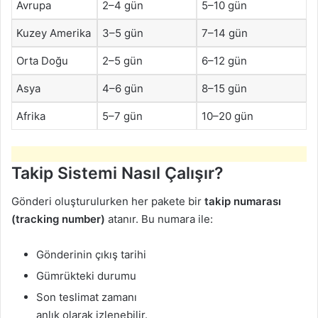
Avrupa
2–4 gün
5–10 gün
Kuzey Amerika
3–5 gün
7–14 gün
Orta Doğu
2–5 gün
6–12 gün
Asya
4–6 gün
8–15 gün
Afrika
5–7 gün
10–20 gün
Takip Sistemi Nasıl Çalışır?
Gönderi oluşturulurken her pakete bir
takip numarası
(tracking number)
atanır. Bu numara ile:
Gönderinin çıkış tarihi
Gümrükteki durumu
Son teslimat zamanı
anlık olarak izlenebilir.