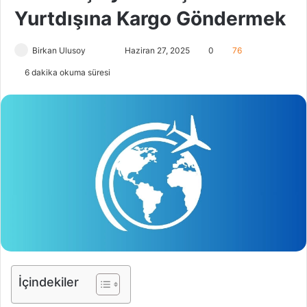
Yurtdışına Kargo Göndermek
Birkan Ulusoy
F
B
Haziran 27, 2025
0
76
o
i
6 dakika okuma süresi
l
r
l
e
o
-
w
p
o
o
n
s
X
t
a
g
ö
n
d
İçindekiler
e
r